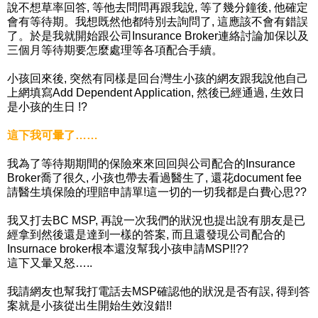
說不想草率回答, 等他去問問再跟我說, 等了幾分鐘後, 他確定
會有等待期。我想既然他都特別去詢問了, 這應該不會有錯誤
了。於是我就開始跟公司Insurance Broker連絡討論加保以及
三個月等待期要怎麼處理等各項配合手續。
小孩回來後, 突然有同樣是回台灣生小孩的網友跟我說他自己
上網填寫Add Dependent Application, 然後已經通過, 生效日
是小孩的生日 !?
這下我可暈了……
我為了等待期期間的保險來來回回與公司配合的Insurance
Broker喬了很久, 小孩也帶去看過醫生了, 還花document fee
請醫生填保險的理賠申請單!這一切的一切我都是白費心思??
我又打去BC MSP, 再說一次我們的狀況也提出說有朋友是已
經拿到然後還是達到一樣的答案, 而且還發現公司配合的
Insurnace broker根本還沒幫我小孩申請MSP!!??
這下又暈又怒…..
我請網友也幫我打電話去MSP確認他的狀況是否有誤, 得到答
案就是小孩從出生開始生效沒錯!!