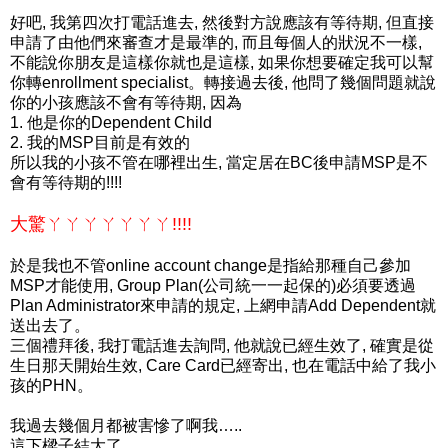
好吧, 我第四次打電話進去, 然後對方說應該有等待期, 但直接
申請了由他們來審查才是最準的, 而且每個人的狀況不一樣,
不能說你朋友是這樣你就也是這樣, 如果你想要確定我可以幫
你轉enrollment specialist。轉接過去後, 他問了幾個問題就說
你的小孩應該不會有等待期, 因為
1. 他是你的Dependent Child
2. 我的MSP目前是有效的
所以我的小孩不管在哪裡出生, 當定居在BC後申請MSP是不
會有等待期的!!!!
大驚ㄚㄚㄚㄚㄚㄚㄚ!!!!
於是我也不管online account change是指給那種自己參加
MSP才能使用, Group Plan(公司統一一起保的)必須要透過
Plan Administrator來申請的規定, 上網申請Add Dependent就
送出去了。
三個禮拜後, 我打電話進去詢問, 他就說已經生效了, 確實是從
生日那天開始生效, Care Card已經寄出, 也在電話中給了我小
孩的PHN。
我過去幾個月都被害慘了啊我…..
這下樑子結大了……