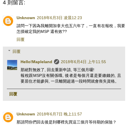
4 則留言:
Unknown
2018年6月3日 凌晨12:23
請問一下因為我離開加拿大也五六年了，一直有在報稅，我要
怎摸確定我的MSP 還有效??
回覆
回覆
Hello!Mapleland
2018年6月4日 上午11:55
那絕對無效了, 回去重新申請, 等三個月囉!
報稅跟MSP沒有關係哦, 後者是每個月還是要繳錢的, 且
要居住才能參與, 一旦離開超過一段時間就會喪失資格。
回覆
Unknown
2018年6月7日 晚上11:57
那請問你們回去後是到哪裡先買這三個月等待期的保險？